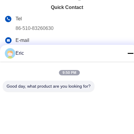
Quick Contact
Tel
86-510-83260630
E-mail
adam@wxhy.com.cn
Eric
Address
Pièce 2001, porte 10, appartement de Guanyuan, plaza de
9:50 PM
Maoye, No.128, route de Qingyang, Wuxi
Good day, what product are you looking for?
Privacy Policy
|
Plan du site
China Good Quality Bobine en acier pré peinte Supplier.
Copyright © 2021-2025 WUXI RAYMOND STEEL CO.,LTD . All
Rights Reserved.