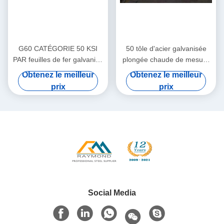
G60 CATÉGORIE 50 KSI
50 tôle d'acier galvanisée
PAR feuilles de fer galvanisé
plongée chaude de mesure
d'immersion chaude d'ASTM
de Ksi Dx51d 20 aucune
Obtenez le meilleur
Obtenez le meilleur
653
paillette
prix
prix
Social Media