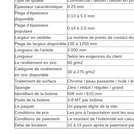
Type de qualité
Commercial / dessin / dessin en pro
Épaisseur caractéristique
0.25 mm
Plage d'épaisseur
0.13 à 5.0 mm
disponible
Plage d'épaisseur
0.14 à 2.0 mm
populaire
Largeur en vedette
Le nombre de points de contact doi
Plage de largeur disponible
100 à 1250 mm
Longueur de l'article
3 000 mm
Longueur
Selon les exigences du client
Le revêtement en zinc
60 g/m2
Catégorie de revêtement
30 à 275 g/m2
en zinc disponible
Traitement de surface
Chromé / peau passante / huilé / l
Spangle
Zéro / réduit / régulier / grand
Identifiant de la bobine
508 mm / 610 mm
Poids de la bobine
3-8 MT par bobine
Le paquet
Un paquet digne de la mer
Conditions de prix
Les prix à l'exportation sont les sui
Conditions de paiement
Le montant de l'indemnité est calcul
Délai de livraison
10 à 15 jours après le paiement par 