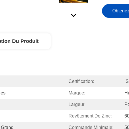
Obtenez
ption Du Produit
Certification:
I
ées
Marque:
H
Largeur:
Po
Revêtement De Zinc:
6
/ Grand
Commande Minimale:
50