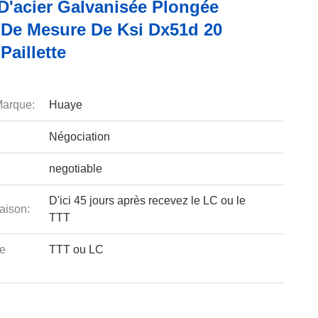
 D'acier Galvanisée Plongée
De Mesure De Ksi Dx51d 20
aillette
arque:
Huaye
Négociation
negotiable
D'ici 45 jours après recevez le LC ou le
aison:
TTT
e
TTT ou LC