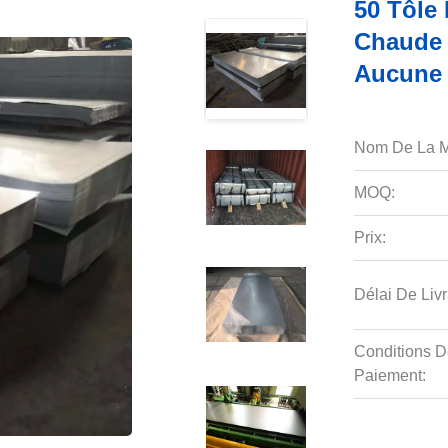
50 Tôle
Chaude 
Aucune P
Nom De La M
MOQ:
Prix:
Délai De Livr
Conditions D
Paiement: