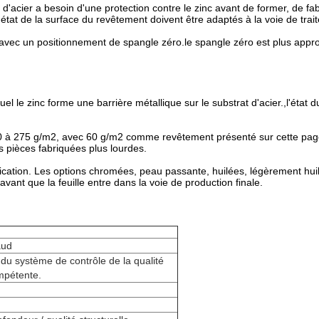
t d'acier a besoin d'une protection contre le zinc avant de former, de fab
'état de la surface du revêtement doivent être adaptés à la voie de trai
vec un positionnement de spangle zéro.le spangle zéro est plus approp
uel le zinc forme une barrière métallique sur le substrat d'acier.,l'éta
30 à 275 g/m2, avec 60 g/m2 comme revêtement présenté sur cette page.
es pièces fabriquées plus lourdes.
cation. Les options chromées, peau passante, huilées, légèrement huilé
vant que la feuille entre dans la voie de production finale.
aud
n du système de contrôle de la qualité
mpétente.