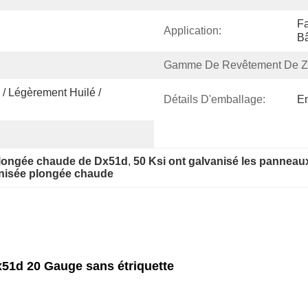
Fa
Application:
Bâ
Gamme De Revêtement De Zi
/ Légèrement Huilé / 
Détails D'emballage:
Em
 plongée chaude de Dx51d
, 
50 Ksi ont galvanisé les panneaux
vanisée plongée chaude
x51d 20 Gauge sans étriquette