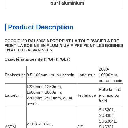
sur l'aluminium
Product Description
CGCC Z120 RAL5063 A PRÉ PEINT LA TÔLE D'ACIER A PRÉ
PEINT LA BOBINE EN ALUMINIUM A PRÉ PEINT LES BOBINES
EN ACIER GALVANISÉES
Caractéristiques de PPGI (PPGL) :
2000-
Épaisseur :
0.5-100mm ; ou au besoin
Longueur
16000mm,
ou au besoin
1220mm, 1250mm,
Rolle laminé
1500mm, 2000mm,
Largeur :
Technique
à chaud ou
2200mm, 2500mm, ou au
froid
besoin
SUS201,
SUS304,
SUS304L,
201,304,304L,
ASTM
JIS
SUS321,