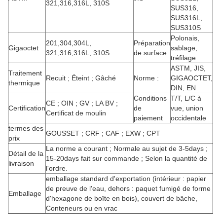
321,316,316L, 310S
SUS316,
SUS316L,
SUS310S
Polonais,
201,304,304L,
Préparation
Gigaoctet
sablage,
321,316,316L, 310S
de surface
tréfilage
ASTM, JIS,
Traitement
Recuit ; Éteint ; Gâché
Norme :
GIGAOCTET,
thermique
DIN, EN
Conditions
T/T, L/C à
CE ; OIN ; GV ; LA BV ;
Certification
de
vue, union
Certificat de moulin
paiement
occidentale
termes des
GOUSSET ; CRF ; CAF ; EXW ; CPT
prix
La norme a courant ; Normale au sujet de 3-5days ;
Détail de la
15-20days fait sur commande ; Selon la quantité de
livraison
l'ordre.
emballage standard d'exportation (intérieur : papier
de preuve de l'eau, dehors : paquet fumigé de forme
Emballage
d'hexagone de boîte en bois), couvert de bâche,
Conteneurs ou en vrac