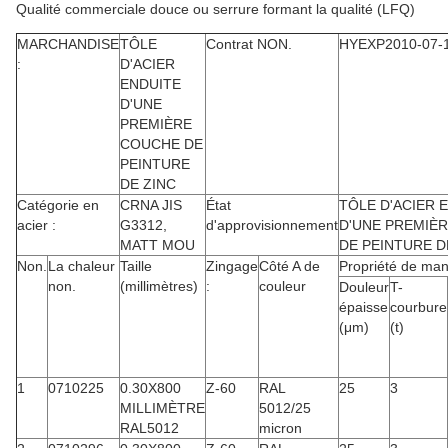
Qualité commerciale douce ou serrure formant la qualité (LFQ)
MARCHANDISE
TÔLE
Contrat NON.
HYEXP2010-07-
:
D'ACIER
ENDUITE
D'UNE
PREMIÈRE
COUCHE DE
PEINTURE
DE ZINC
Catégorie en
CRNA JIS
État
TÔLE D'ACIER 
acier :
G3312,
d'approvisionnement
D'UNE PREMIÈ
MATT MOU
DE PEINTURE D
Non.
La chaleur
Taille
Zingage
Côté A de
Propriété de ma
non.
(millimètres)
:
couleur
Douleur
T-
épaisse
courbure
(μm)
(t)
1
0710225
0.30X800
Z-60
RAL
25
3
MILLIMÈTRE
5012/25
RAL5012
micron