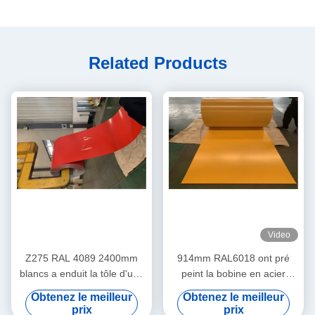
Related Products
Video
Z275 RAL 4089 2400mm
914mm RAL6018 ont pré
blancs a enduit la tôle d'une
peint la bobine en acier
première couche de peinture
d'Aluzinc de bobine en acier
Obtenez le meilleur
Obtenez le meilleur
d'acier galvanisée dans les
prix
prix