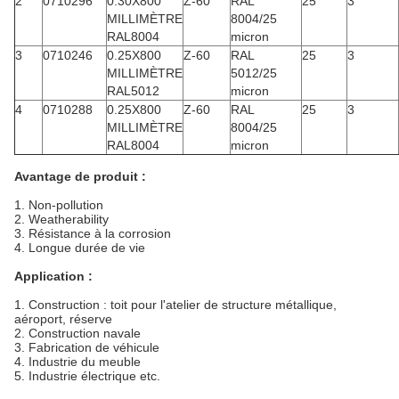
2
0710296
0.30X800
Z-60
RAL
25
3
MILLIMÈTRE
8004/25
RAL8004
micron
3
0710246
0.25X800
Z-60
RAL
25
3
MILLIMÈTRE
5012/25
RAL5012
micron
4
0710288
0.25X800
Z-60
RAL
25
3
MILLIMÈTRE
8004/25
RAL8004
micron
Avantage de produit :
1.
Non-pollution
2. Weatherability
3. Résistance à la corrosion
4. Longue durée de vie
Application :
1.
Construction : toit pour l'atelier de structure métallique,
aéroport, réserve
2. Construction navale
3. Fabrication de véhicule
4. Industrie du meuble
5. Industrie électrique etc.