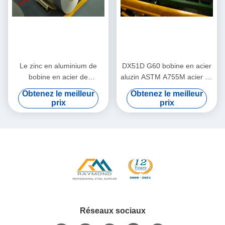
Le zinc en aluminium de
DX51D G60 bobine en acier
bobine en acier de
aluzin ASTM A755M acier en
Galvalume de Chromated
aluminium revêtu de zinc
Obtenez le meilleur
Obtenez le meilleur
DX52D G60 PPGL a enduit
pour toiture et appareils
prix
prix
électroménagers
Réseaux sociaux