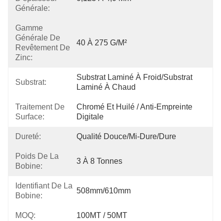
Générale:
Gamme
Générale De
40 À 275 G/m²
Revêtement De
Zinc:
Substrat Laminé À Froid/substrat 
Substrat:
Laminé À Chaud
Traitement De
Chromé Et Huilé / Anti-Empreinte 
Surface:
Digitale
Dureté:
Qualité Douce/mi-Dure/dure
Poids De La
3 À 8 Tonnes
Bobine:
Identifiant De La
508mm/610mm
Bobine:
MOQ:
100MT / 50MT