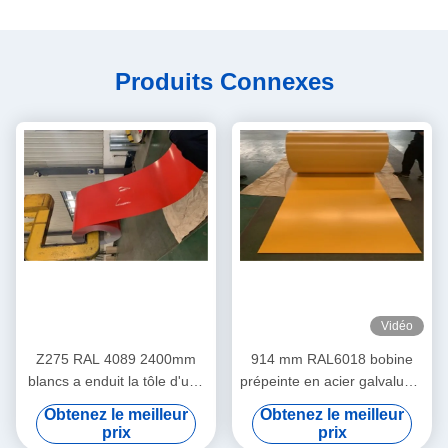
Produits Connexes
Vidéo
Z275 RAL 4089 2400mm
914 mm RAL6018 bobine
blancs a enduit la tôle d'une
prépeinte en acier galvalume
première couche de peinture
avec AZ 30 ≈ 180 g/m2
Obtenez le meilleur
Obtenez le meilleur
d'acier galvanisée dans les
revêtement pour les
prix
prix
bobines
panneaux de bâtiment et de