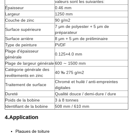
valeurs sont les suivantes:
Épaisseur
0.46 mm
Largeur
1250 mm
Couche de zinc
90 g/m2
7 μm de polyester + 5 μm de
Surface supérieure
préparateur
Surface arrière
8 μm + 5 μm de préliminaire
Type de peinture
PVDF
Plage d'épaisseur
0.125×4.0 mm
générale
Plage de largeur générale
600 ∼ 1500 mm
Catégorie générale des
40 ‰ 275 g/m2
revêtements en zinc
Chromé et huilé / anti-empreintes
Traitement de surface
digitales
Dureté
Qualité douce / demi-dure / dure
Poids de la bobine
3 à 8 tonnes
Identifiant de la bobine
508 mm / 610 mm
4.Application
Plaques de toiture