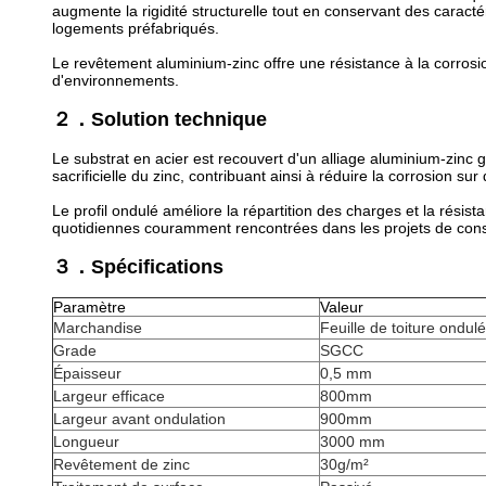
augmente la rigidité structurelle tout en conservant des caracté
logements préfabriqués.
Le revêtement aluminium-zinc offre une résistance à la corrosi
d'environnements.
２．Solution technique
Le substrat en acier est recouvert d'un alliage aluminium-zinc
sacrificielle du zinc, contribuant ainsi à réduire la corrosion s
Le profil ondulé améliore la répartition des charges et la résis
quotidiennes couramment rencontrées dans les projets de cons
３．Spécifications
Paramètre
Valeur
Marchandise
Feuille de toiture ondu
Grade
SGCC
Épaisseur
0,5 mm
Largeur efficace
800mm
Largeur avant ondulation
900mm
Longueur
3000 mm
Revêtement de zinc
30g/m²