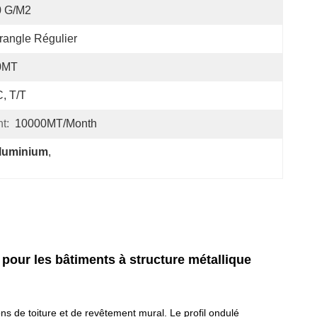
0 G/m2
rangle Régulier
0MT
, T/T
t:
10000MT/month
aluminium
, 
pour les bâtiments à structure métallique
ns de toiture et de revêtement mural. Le profil ondulé