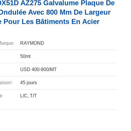
X51D AZ275 Galvalume Plaque De
 Ondulée Avec 800 Mm De Largeur
e Pour Les Bâtiments En Acier
arque:
RAYMOND
50mt
USD 400-800/MT
aison:
45 jours
e
L/C, T/T