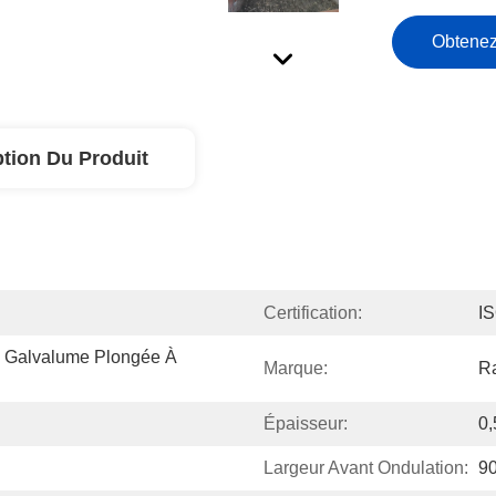
Obtenez
ption Du Produit
Certification:
I
e Galvalume Plongée À 
Marque:
R
Épaisseur:
0
Largeur Avant Ondulation:
9